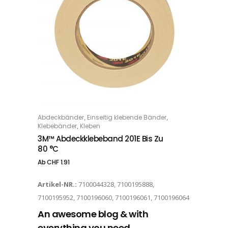
Dieses Produkt weist mehrere Varianten auf. Die Optionen können auf der Produktseite gewählt werden
,
,
Abdeckbänder
Einseitig klebende Bänder
OPTIONS
,
Klebebänder
Kleben
3M™ Abdeckklebeband 201E Bis Zu
80 °C
Ab
CHF
1.91
Artikel-NR.:
7100044328, 7100195888,
7100195952, 7100196060, 7100196061, 7100196064
An awesome blog & with
everything you need