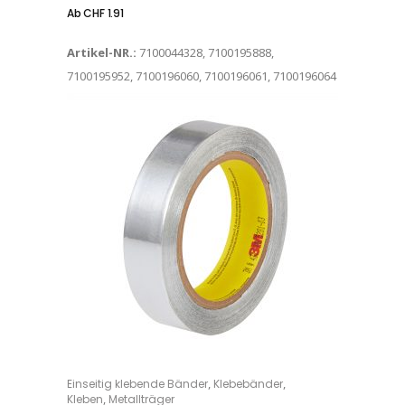
Ab
CHF
1.91
Artikel-NR.:
7100044328, 7100195888,
7100195952, 7100196060, 7100196061, 7100196064
Dieses Produkt weist mehrere Varianten auf. Die Optionen können auf der Produktseite gewählt werden
,
,
Einseitig klebende Bänder
Klebebänder
OPTIONS
,
Kleben
Metallträger