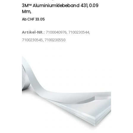
3M™ Aluminiumklebeband 431, 0.09
Mm,
Ab
CHF
33.05
Artikel-NR.:
7100040976, 7100230544,
7100230545, 7100230550