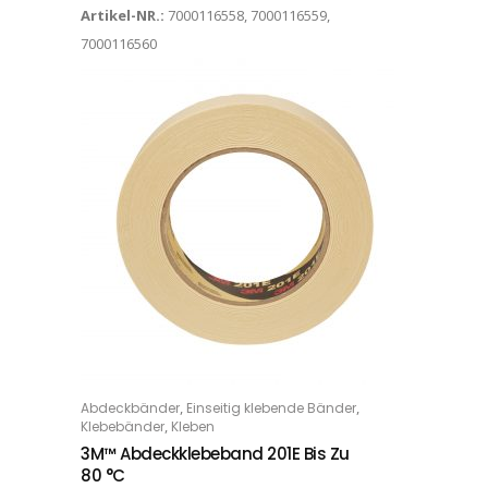
Artikel-NR.:
7000116558, 7000116559,
7000116560
Dieses Produkt weist mehrere Varianten auf. Die Optionen können auf der Produktseite gewählt werden
,
,
Abdeckbänder
Einseitig klebende Bänder
OPTIONS
,
Klebebänder
Kleben
3M™ Abdeckklebeband 201E Bis Zu
80 °C