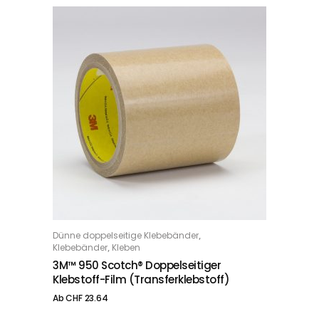
Dieses Produkt weist mehrere Varianten auf. Die Optionen können auf der Produktseite gewählt werden
,
Dünne doppelseitige Klebebänder
OPTIONS
,
Klebebänder
Kleben
3M™ 950 Scotch® Doppelseitiger
Klebstoff-Film (Transferklebstoff)
Ab
CHF
23.64