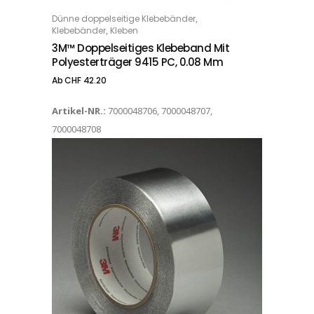
Dieses Produkt weist mehrere Varianten auf. Die Optionen können auf der Produktseite gewählt werden
,
Dünne doppelseitige Klebebänder
OPTIONS
,
Klebebänder
Kleben
3M™ Doppelseitiges Klebeband Mit
Polyesterträger 9415 PC, 0.08 Mm
Ab
CHF
42.20
Artikel-NR.:
7000048706, 7000048707,
7000048708