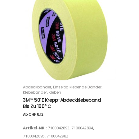
Dieses Produkt weist mehrere Varianten auf. Die Optionen können auf der Produktseite gewählt werden
,
,
Abdeckbänder
Einseitig klebende Bänder
OPTIONS
,
Klebebänder
Kleben
3M™ 501E Krepp-Abdeckklebeband
Bis Zu 160° C
Ab
CHF
6.12
Artikel-NR.:
7100042893, 7100042894,
7100042895, 7100042982