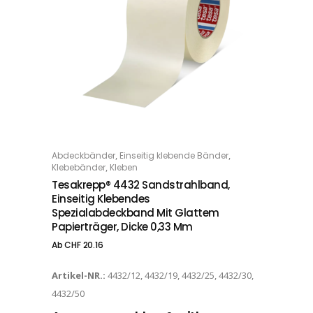
Dieses Produkt weist mehrere Varianten auf. Die Optionen können auf der Produktseite gewählt werden
,
,
Abdeckbänder
Einseitig klebende Bänder
OPTIONS
,
Klebebänder
Kleben
Tesakrepp® 4432 Sandstrahlband,
Einseitig Klebendes
Spezialabdeckband Mit Glattem
Papierträger, Dicke 0,33 Mm
Ab
CHF
20.16
Artikel-NR.:
4432/12, 4432/19, 4432/25, 4432/30,
4432/50