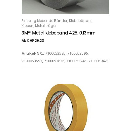
Dieses Produkt weist mehrere Varianten auf. Die Optionen können auf der Produktseite gewählt werden
,
,
Einseitig klebende Bänder
Klebebänder
OPTIONS
,
Kleben
Metallträger
3M™ Metallklebeband 425, 0.13mm
Ab
CHF
29.20
Artikel-NR.:
7100053595, 7100053596,
7100053597, 7100053636, 7100053745, 7100059421