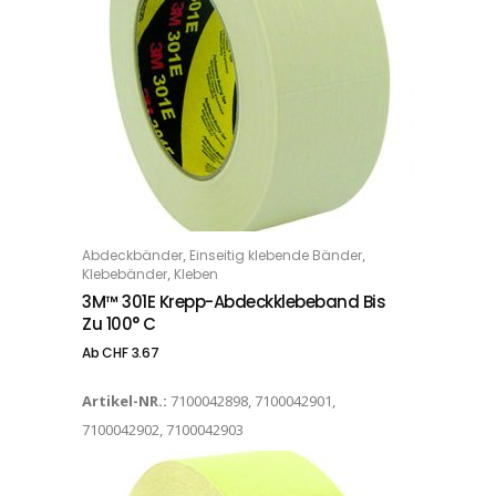
Dieses Produkt weist mehrere Varianten auf. Die Optionen können auf der Produktseite gewählt werden
,
,
Abdeckbänder
Einseitig klebende Bänder
OPTIONS
,
Klebebänder
Kleben
3M™ 301E Krepp-Abdeckklebeband Bis
Zu 100° C
Ab
CHF
3.67
Artikel-NR.:
7100042898, 7100042901,
7100042902, 7100042903