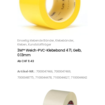
Dieses Produkt weist mehrere Varianten auf. Die Optionen können auf der Produktseite gewählt werden
,
,
Einseitig klebende Bänder
Klebebänder
OPTIONS
,
Kleben
Kunststoffträger
3M™ Weich-PVC-Klebeband 471, Gelb,
0.13mm
Ab
CHF
11.43
Artikel-NR.:
7000047466, 7000047469,
7000048775, 7100044478, 7100044627, 7100044642