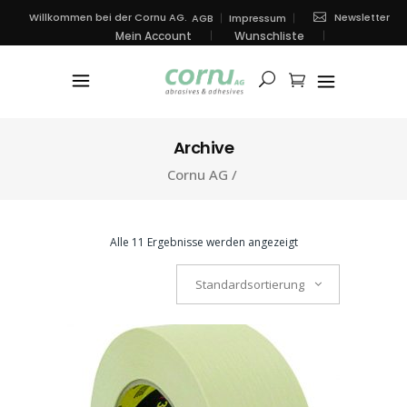
Newsletter
Willkommen bei der Cornu AG.
AGB
Impressum
Mein Account
Wunschliste
Archive
Cornu AG
/
Alle 11 Ergebnisse werden angezeigt
Standardsortierung