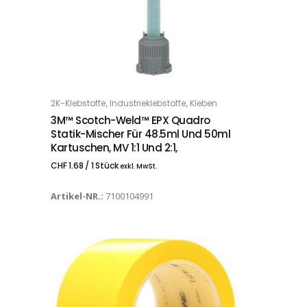
,
,
2K-Klebstoffe
Industrieklebstoffe
Kleben
IN DEN WARENKORB
3M™ Scotch-Weld™ EPX Quadro
Statik-Mischer Für 48.5ml Und 50ml
Kartuschen, MV 1:1 Und 2:1,
CHF
1.68
/ 1 Stück
exkl. MwSt.
Artikel-NR.:
7100104991