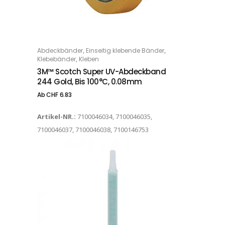
Dieses Produkt weist mehrere Varianten auf. Die Optionen können auf der Produktseite gewählt werden
,
,
Abdeckbänder
Einseitig klebende Bänder
OPTIONS
,
Klebebänder
Kleben
3M™ Scotch Super UV-Abdeckband
244 Gold, Bis 100°C, 0.08mm
Ab
CHF
6.83
Artikel-NR.:
7100046034, 7100046035,
7100046037, 7100046038, 7100146753