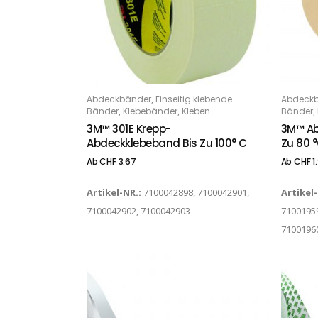
Dieses Produkt weist mehrere Varianten auf. Die Optionen können auf der Produktseite gewählt werden
Dieses Produkt weist mehrere Varianten auf. Die Optionen können auf der Produktseite gewählt werden
,
Abdeckbänder
Einseitig klebende
Abdeck
OPTIONS
O
,
,
,
Bänder
Klebebänder
Kleben
Bänder
3M™ 301E Krepp-
3M™ Ab
Abdeckklebeband Bis Zu 100° C
Zu 80 
Ab
CHF
3.67
Ab
CHF
1.
Artikel-NR.:
7100042898, 7100042901,
Artikel
7100042902, 7100042903
71001959
7100196