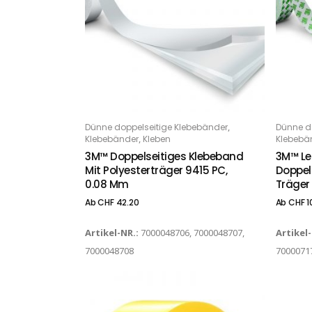
Dieses Produkt weist mehrere Varianten auf. Die Optionen können auf der Produktseite gewählt werden
Dieses Produkt weist mehrere Varianten auf. Die Optionen können auf der Produktseite gewählt werden
,
Dünne doppelseitige Klebebänder
Dünne d
OPTIONS
O
,
Klebebänder
Kleben
Klebebä
3M™ Doppelseitiges Klebeband
3M™ Le
Mit Polyesterträger 9415 PC,
Doppel
0.08 Mm
Träger
Ab
CHF
42.20
Ab
CHF
1
Artikel-NR.:
7000048706, 7000048707,
Artikel
7000048708
7000071