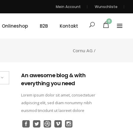
Mein Account
Wunschliste
0
Onlineshop
B2B
Kontakt
Cornu AG
/
An awesome blog & with
everything you need
Lorem ipsum dolor sit amet, consectetuer
adipiscing elit, sed diam nonummy nibh
euismod tincidunt ut laoreet dolore