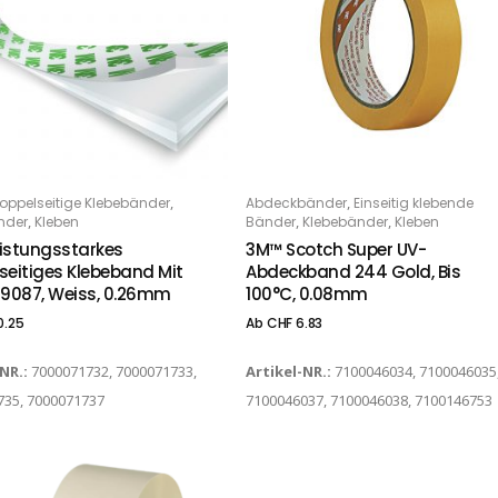
Dieses Produkt weist mehrere Varianten auf. Die Optionen können auf der Produktseite gewählt werden
,
,
oppelseitige Klebebänder
Abdeckbänder
Einseitig klebende
PTIONS
OPTIONS
,
,
,
nder
Kleben
Bänder
Klebebänder
Kleben
istungsstarkes
3M™ Scotch Super UV-
seitiges Klebeband Mit
Abdeckband 244 Gold, Bis
 9087, Weiss, 0.26mm
100°C, 0.08mm
0.25
Ab
CHF
6.83
-NR.:
7000071732, 7000071733,
Artikel-NR.:
7100046034, 7100046035
735, 7000071737
7100046037, 7100046038, 7100146753