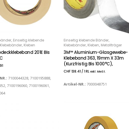
,
,
bänder
Einseitig klebende
Einseitig klebende Bänder
PTIONS
IN DEN WARENKORB
,
,
,
Klebebänder
Kleben
Klebebänder
Kleben
Metallträger
deckklebeband 201E Bis
3M™ Aluminium-Glasgewebe-
°C
Klebeband 363, 19mm X 33m
(kurzfristig Bis 1000°C),
91
CHF
138.41
/ 1 RL
exkl. MwSt.
-NR.:
7100044328, 7100195888,
Artikel-NR.:
7000048751
52, 7100196060, 7100196061,
064