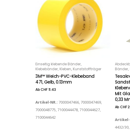
Dieses Produkt weist mehrere Varianten auf. Die Optionen können auf der Produktseite gewählt werden
Dieses Produkt weist mehrere Varianten auf. Die Optionen können auf der Produktseite gewählt werden
,
Einseitig klebende Bänder
Abdeck
OPTIONS
O
,
,
,
Klebebänder
Kleben
Kunststoffträger
Bänder
3M™ Weich-PVC-Klebeband
Tesakr
471, Gelb, 0.13mm
Sandst
Kleben
Ab
CHF
11.43
Mit Gla
0,33 M
Artikel-NR.:
7000047466, 7000047469,
Ab
CHF
2
7000048775, 7100044478, 7100044627,
7100044642
Artikel
4432/30,