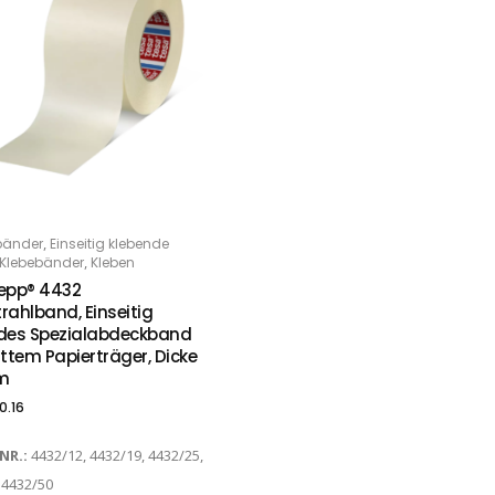
,
bänder
Einseitig klebende
PTIONS
,
Klebebänder
Kleben
epp® 4432
rahlband, Einseitig
des Spezialabdeckband
ttem Papierträger, Dicke
m
0.16
-NR.:
4432/12, 4432/19, 4432/25,
 4432/50