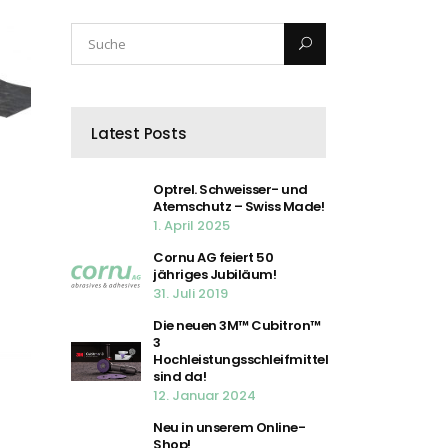
Latest Posts
Optrel. Schweisser- und
Atemschutz – Swiss Made!
1. April 2025
Cornu AG feiert 50
jähriges Jubiläum!
31. Juli 2019
Die neuen 3M™ Cubitron™
3
Hochleistungsschleifmittel
sind da!
12. Januar 2024
Neu in unserem Online-
Shop!