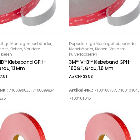
Dieses Produkt weist mehrere Varianten auf. Die Optionen können auf der Produktseite gewählt werden
,
,
eitige Montageklebebänder
Doppelseitige Montageklebebänder
PTIONS
OPTIONS
,
,
,
,
nder
Kleben
Vor dem
Klebebänder
Kleben
Vor dem
ckieren
Pulverlackieren
B™ Klebeband GPH-
3M™ VHB™ Klebeband GPH-
Grau, 1.1 Mm
160GF, Grau, 1.6 Mm
7.51
Ab
CHF
33.53
-NR.:
7100099833, 7100099834,
Artikel-NR.:
7100100757, 7100101043
836
7100101045