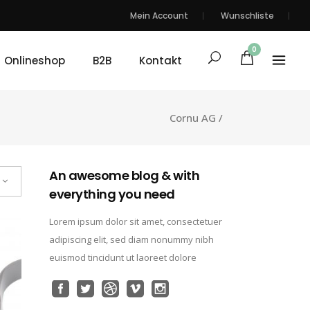
Mein Account
Wunschliste
0
Onlineshop
B2B
Kontakt
Cornu AG
/
An awesome blog & with
everything you need
Lorem ipsum dolor sit amet, consectetuer
adipiscing elit, sed diam nonummy nibh
euismod tincidunt ut laoreet dolore