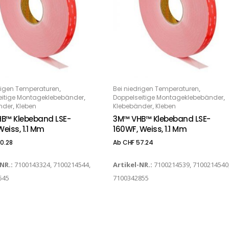
Dieses Produkt weist mehrere Varianten auf. Die Optionen können auf der Produktseite gewählt werden
,
,
rigen Temperaturen
Bei niedrigen Temperaturen
PTIONS
OPTIONS
,
,
eitige Montageklebebänder
Doppelseitige Montageklebebänder
,
,
nder
Kleben
Klebebänder
Kleben
B™ Klebeband LSE-
3M™ VHB™ Klebeband LSE-
Weiss, 1.1 Mm
160WF, Weiss, 1.1 Mm
0.28
Ab
CHF
57.24
-NR.:
7100143324, 7100214544,
Artikel-NR.:
7100214539, 7100214540
545
7100342855