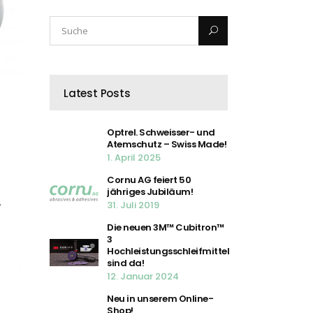
Latest Posts
Optrel. Schweisser- und
Atemschutz – Swiss Made!
1. April 2025
Cornu AG feiert 50
jähriges Jubiläum!
,
31. Juli 2019
Die neuen 3M™ Cubitron™
3
Hochleistungsschleifmittel
sind da!
12. Januar 2024
Neu in unserem Online-
Shop!