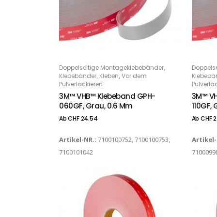
Dieses Produkt weist mehrere Varianten auf. Die Optionen können auf der Produktseite gewählt werden
Dieses Produkt weist mehrere Varianten auf. Die Optionen können auf der Produktseite gewählt werden
,
Doppelseitige Montageklebebänder
Doppels
OPTIONS
O
,
,
Klebebänder
Kleben
Vor dem
Klebebä
Pulverlackieren
Pulverla
3M™ VHB™ Klebeband GPH-
3M™ VH
060GF, Grau, 0.6 Mm
110GF, 
Ab
CHF
24.54
Ab
CHF
2
Artikel-NR.:
7100100752, 7100100753,
Artikel
7100101042
7100099