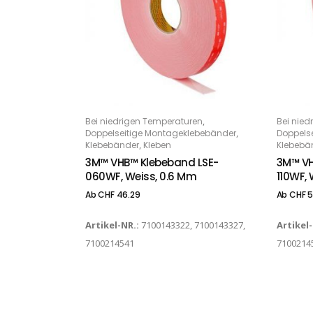
Dieses Produkt weist mehrere Varianten auf. Die Optionen können auf der Produktseite gewählt werden
Dieses Produkt weist mehrere Varianten auf. Die Optionen können auf der Produktseite gewählt werden
,
Bei niedrigen Temperaturen
Bei nied
OPTIONS
O
,
Doppelseitige Montageklebebänder
Doppels
,
Klebebänder
Kleben
Klebebä
3M™ VHB™ Klebeband LSE-
3M™ VH
060WF, Weiss, 0.6 Mm
110WF, 
Ab
CHF
46.29
Ab
CHF
5
Artikel-NR.:
7100143322, 7100143327,
Artikel
7100214541
7100214