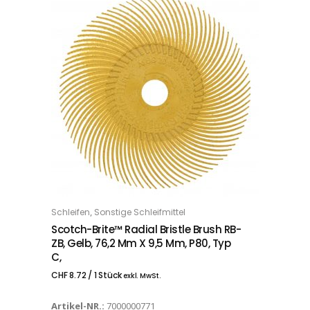
,
Schleifen
Sonstige Schleifmittel
IN DEN WARENKORB
Scotch-Brite™ Radial Bristle Brush RB-
ZB, Gelb, 76,2 Mm X 9,5 Mm, P80, Typ
C,
CHF
8.72
/ 1 Stück
exkl. MwSt.
Artikel-NR.:
7000000771