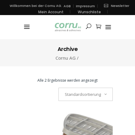
Newsletter
Willkommen bei der Cornu AG.
AGB
Impressum
Mein Account
Wunschliste
Archive
Cornu AG
/
Alle 2 Ergebnisse werden angezeigt
Standardsortierung