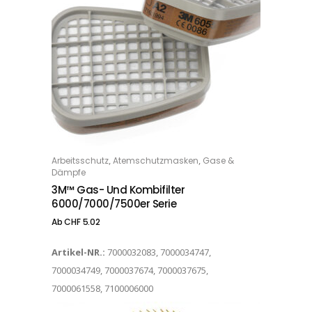
Dieses Produkt weist mehrere Varianten auf. Die Optionen können auf der Produktseite gewählt werden
,
,
Arbeitsschutz
Atemschutzmasken
Gase &
OPTIONS
Dämpfe
3M™ Gas- Und Kombifilter
6000/7000/7500er Serie
Ab
CHF
5.02
Artikel-NR.:
7000032083, 7000034747,
7000034749, 7000037674, 7000037675,
7000061558, 7100006000