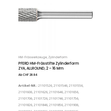
Dieses Produkt weist mehrere Varianten auf. Die Optionen können auf der Produktseite gewählt werden
,
HM-Fräswerkzeuge
Zylinderform
OPTIONS
PFERD HM-Frässtifte Zylinderform
ZYA, ALLROUND, 2 – 16 Mm
Ab
CHF
28.84
Artikel-NR.:
21101526, 21101546, 21101556,
21101606, 21101626, 21101646, 21101656,
21101706, 21101726, 21101746, 21101756,
21101826, 21101846, 21101856, 21101906,