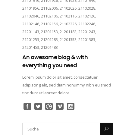
21101916, 21101926, 21101928, 21101946,
21101956, 21102006, 21102026, 21102028,
21102046, 21102106, 21102116, 21102126,
21102146, 21102156, 21102226, 21102246,
21201143, 21201153, 21201183, 21201243,
21201253, 21201283, 21201353, 21201383,
21201453, 21201483
An awesome blog & with
everything you need
Lorem ipsum dolor sit amet, consectetuer
adipiscing elit, sed diam nonummy nibh euismod
tincidunt ut laoreet dolore