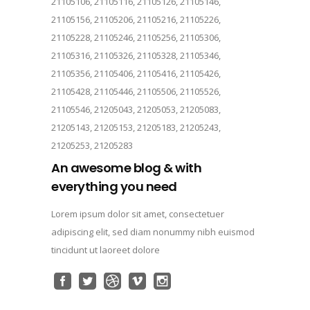
21105106, 21105116, 21105126, 21105146,
21105156, 21105206, 21105216, 21105226,
21105228, 21105246, 21105256, 21105306,
21105316, 21105326, 21105328, 21105346,
21105356, 21105406, 21105416, 21105426,
21105428, 21105446, 21105506, 21105526,
21105546, 21205043, 21205053, 21205083,
21205143, 21205153, 21205183, 21205243,
21205253, 21205283
An awesome blog & with
everything you need
Lorem ipsum dolor sit amet, consectetuer
adipiscing elit, sed diam nonummy nibh euismod
tincidunt ut laoreet dolore