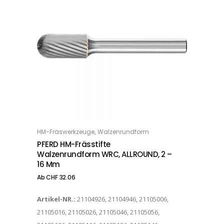
Dieses Produkt weist mehrere Varianten auf. Die Optionen können auf der Produktseite gewählt werden
,
HM-Fräswerkzeuge
Walzenrundform
OPTIONS
PFERD HM-Frässtifte
Walzenrundform WRC, ALLROUND, 2 –
16 Mm
Ab
CHF
32.06
Artikel-NR.:
21104926, 21104946, 21105006,
21105016, 21105026, 21105046, 21105056,