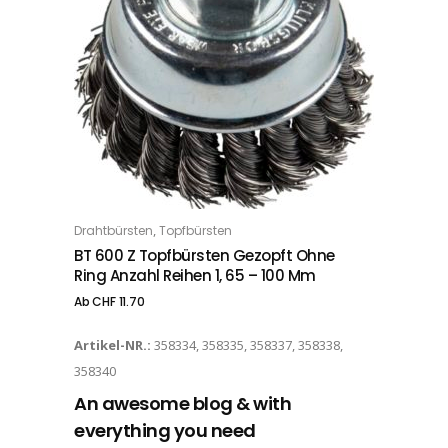
Dieses Produkt weist mehrere Varianten auf. Die Optionen können auf der Produktseite gewählt werden
,
Drahtbürsten
Topfbürsten
OPTIONS
BT 600 Z Topfbürsten Gezopft Ohne
Ring Anzahl Reihen 1, 65 – 100 Mm
Ab
CHF
11.70
Artikel-NR.:
358334, 358335, 358337, 358338,
358340
An awesome blog & with
everything you need