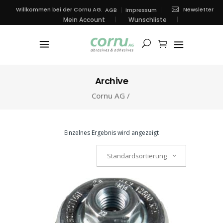
Newsletter
Willkommen bei der Cornu AG.
AGB
Impressum
Mein Account
Wunschliste
Archive
Cornu AG
/
Einzelnes Ergebnis wird angezeigt
Standardsortierung