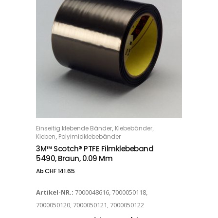
Dieses Produkt weist mehrere Varianten auf. Die Optionen können auf der Produktseite gewählt werden
,
,
Einseitig klebende Bänder
Klebebänder
OPTIONS
,
Kleben
Polyimidklebebänder
3M™ Scotch® PTFE Filmklebeband
5490, Braun, 0.09 Mm
Ab
CHF
141.65
Artikel-NR.:
7000048616, 7000050118,
7000050120, 7000050121, 7000050122