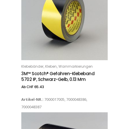
Dieses Produkt weist mehrere Varianten auf. Die Optionen können auf der Produktseite gewählt werden
,
,
Klebebänder
Kleben
Warnmarkierungen
OPTIONS
3M™ Scotch® Gefahren-Klebeband
5702 IP, Schwarz-Gelb, 0.13 Mm
Ab
CHF
65.43
Artikel-NR.:
7000017005, 7000048386,
7000048387