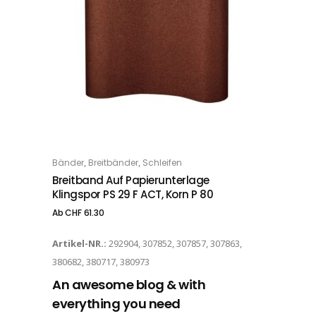
Dieses Produkt weist mehrere Varianten auf. Die Optionen können auf der Produktseite gewählt werden
,
,
Bänder
Breitbänder
Schleifen
OPTIONS
Breitband Auf Papierunterlage
Klingspor PS 29 F ACT, Korn P 80
Ab
CHF
61.30
Artikel-NR.:
292904, 307852, 307857, 307863,
380682, 380717, 380973
An awesome blog & with
everything you need