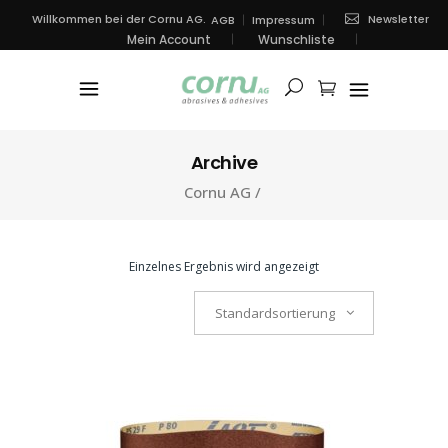
Newsletter
Willkommen bei der Cornu AG.
AGB
Impressum
Mein Account
Wunschliste
Archive
Cornu AG
/
Einzelnes Ergebnis wird angezeigt
Standardsortierung