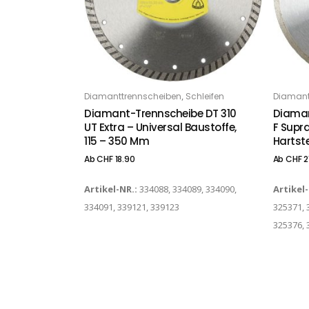
Dieses Produkt weist mehrere Varianten auf. Die Optionen können auf der Produktseite gewählt werden
Dieses Produkt weist mehrere Varianten auf. Die Optionen können auf der Produktseite gewählt werden
,
Diamanttrennscheiben
Schleifen
Diamant
OPTIONS
O
Diamant-Trennscheibe DT 310
Diaman
UT Extra – Universal Baustoffe,
F Supra
115 – 350 Mm
Hartst
Ab
CHF
18.90
Ab
CHF
2
Artikel-NR.:
334088, 334089, 334090,
Artikel
334091, 339121, 339123
325371, 
325376, 