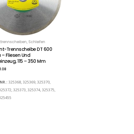
,
trennscheiben
Schleifen
PTIONS
t-Trennscheibe DT 600
 – Fliesen Und
einzeug, 115 – 350 Mm
1.08
-NR.:
325368, 325369, 325370,
325372, 325373, 325374, 325375,
325455