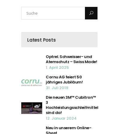
Latest Posts
Optrel. Schweisser- und
Atemschutz – Swiss Made!
1. April 2025
Cornu AG feiert 50
jähriges Jubiläum!
31. Juli 2019
Die neuen 3M™ Cubitron™
3
Hochleistungsschleifmittel
sind da!
12. Januar 2024
Neu in unserem Online-
Shop!