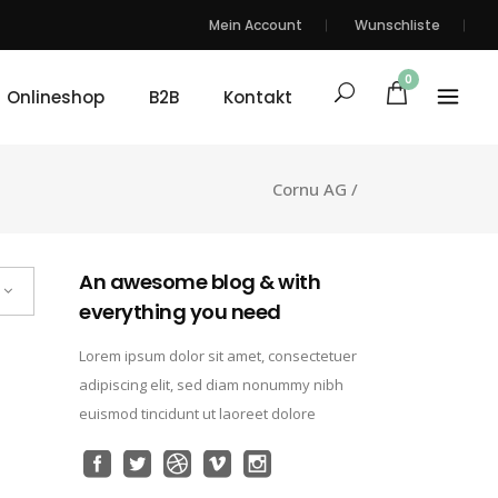
Mein Account
Wunschliste
0
Onlineshop
B2B
Kontakt
Cornu AG
/
An awesome blog & with
everything you need
Lorem ipsum dolor sit amet, consectetuer
adipiscing elit, sed diam nonummy nibh
euismod tincidunt ut laoreet dolore