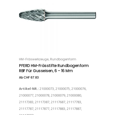
Dieses Produkt weist mehrere Varianten auf. Die Optionen können auf der Produktseite gewählt werden
,
HM-Fräswerkzeuge
Rundbogenform
OPTIONS
PFERD HM-Frässtifte Rundbogenform
RBF Für Gusseisen, 6 – 16 Mm
Ab
CHF
67.83
Artikel-NR.:
21000073, 21000075, 21000076,
21000077, 21000078, 21000079, 21000080,
21117383, 21117387, 21117687, 21117783,
21117787, 21117877, 21117883, 21117887,