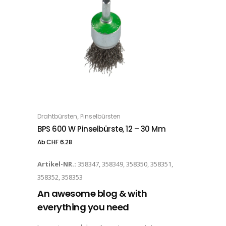
Dieses Produkt weist mehrere Varianten auf. Die Optionen können auf der Produktseite gewählt werden
,
Drahtbürsten
Pinselbürsten
OPTIONS
BPS 600 W Pinselbürste, 12 – 30 Mm
Ab
CHF
6.28
Artikel-NR.:
358347, 358349, 358350, 358351,
358352, 358353
An awesome blog & with
everything you need