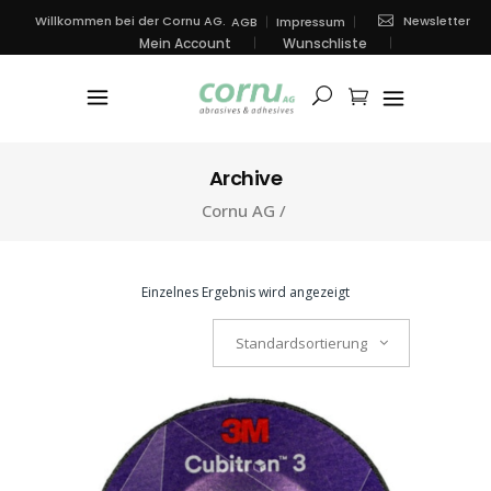
Newsletter
Willkommen bei der Cornu AG.
AGB
Impressum
Mein Account
Wunschliste
Archive
Cornu AG
/
Einzelnes Ergebnis wird angezeigt
Standardsortierung