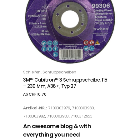
Dieses Produkt weist mehrere Varianten auf. Die Optionen können auf der Produktseite gewählt werden
,
Schleifen
Schruppscheiben
OPTIONS
3M™ Cubitron™ 3 Schruppscheibe, 115
– 230 Mm, A36+, Typ 27
Ab
CHF
10.70
Artikel-NR.:
7100303979, 7100303980,
7100303982, 7100303983, 7100312955
An awesome blog & with
everything you need