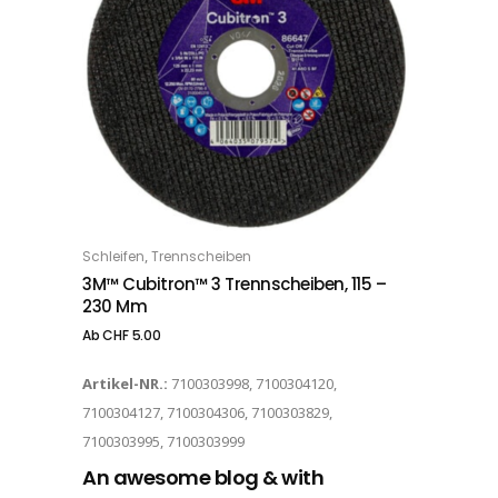
Dieses Produkt weist mehrere Varianten auf. Die Optionen können auf der Produktseite gewählt werden
,
Schleifen
Trennscheiben
OPTIONS
3M™ Cubitron™ 3 Trennscheiben, 115 –
230 Mm
Ab
CHF
5.00
Artikel-NR.:
7100303998, 7100304120,
7100304127, 7100304306, 7100303829,
7100303995, 7100303999
An awesome blog & with