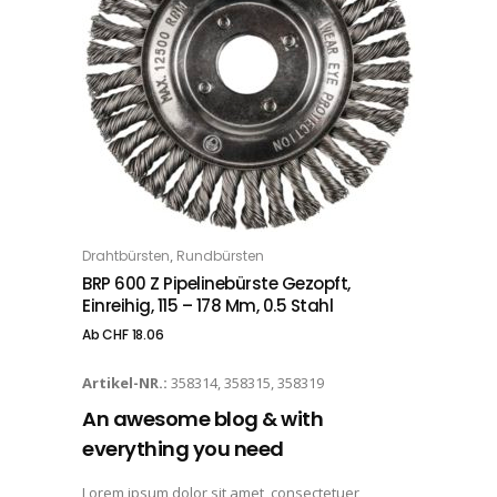
Dieses Produkt weist mehrere Varianten auf. Die Optionen können auf der Produktseite gewählt werden
,
Drahtbürsten
Rundbürsten
OPTIONS
BRP 600 Z Pipelinebürste Gezopft,
Einreihig, 115 – 178 Mm, 0.5 Stahl
Ab
CHF
18.06
Artikel-NR.:
358314, 358315, 358319
An awesome blog & with
everything you need
Lorem ipsum dolor sit amet, consectetuer