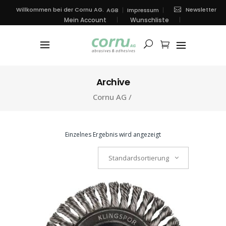
Newsletter
Willkommen bei der Cornu AG.
AGB
Impressum
Mein Account
Wunschliste
Archive
Cornu AG
/
Einzelnes Ergebnis wird angezeigt
Standardsortierung