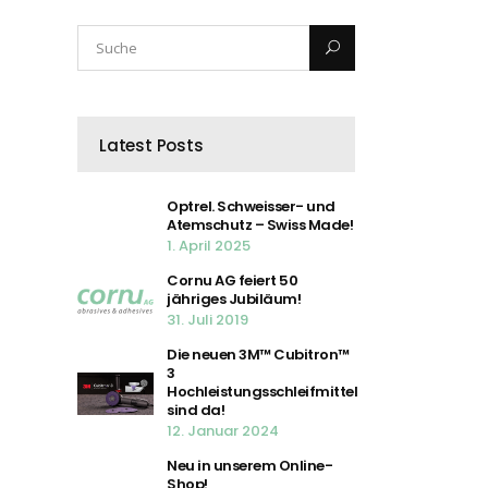
Latest Posts
Optrel. Schweisser- und
Atemschutz – Swiss Made!
1. April 2025
Cornu AG feiert 50
jähriges Jubiläum!
31. Juli 2019
Die neuen 3M™ Cubitron™
3
Hochleistungsschleifmittel
sind da!
12. Januar 2024
Neu in unserem Online-
Shop!