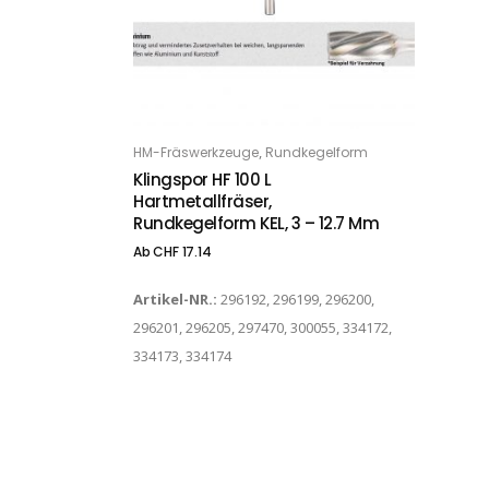
Dieses Produkt weist mehrere Varianten auf. Die Optionen können auf der Produktseite gewählt werden
,
HM-Fräswerkzeuge
Rundkegelform
OPTIONS
Klingspor HF 100 L
Hartmetallfräser,
Rundkegelform KEL, 3 – 12.7 Mm
Ab
CHF
17.14
Artikel-NR.:
296192, 296199, 296200,
296201, 296205, 297470, 300055, 334172,
334173, 334174