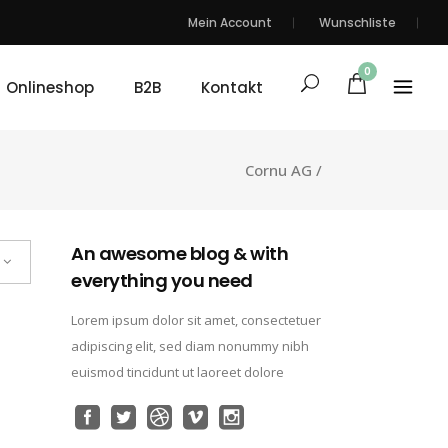
Mein Account
Wunschliste
0
Onlineshop
B2B
Kontakt
Cornu AG
/
An awesome blog & with
everything you need
Lorem ipsum dolor sit amet, consectetuer
adipiscing elit, sed diam nonummy nibh
euismod tincidunt ut laoreet dolore