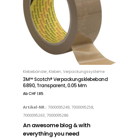
Dieses Produkt weist mehrere Varianten auf. Die Optionen können auf der Produktseite gewählt werden
,
,
Klebebänder
Kleben
Verpackungssysteme
OPTIONS
3M™ Scotch® Verpackungsklebeband
6890, Transparent, 0.05 Mm
Ab
CHF
1.85
Artikel-NR.:
7000095249, 7000095258,
7000095263, 7000095286
An awesome blog & with
everything you need