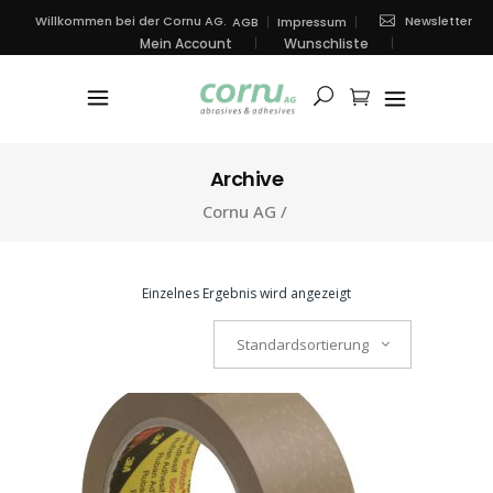
Newsletter
Willkommen bei der Cornu AG.
AGB
Impressum
Mein Account
Wunschliste
Archive
Cornu AG
/
Einzelnes Ergebnis wird angezeigt
Standardsortierung