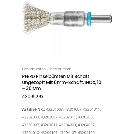
Dieses Produkt weist mehrere Varianten auf. Die Optionen können auf der Produktseite gewählt werden
,
Drahtbürsten
Pinselbürsten
OPTIONS
PFERD Pinselbürsten Mit Schaft
Ungezopft Mit 6mm-Schaft, INOX, 10
– 30 Mm
Ab
CHF
9.42
Artikel-NR.:
43201003, 43201007, 43201011,
43202003, 43202007, 43202011, 43203003,
43203007, 43203011, 43204003, 43204007,
43204010, 43204103, 43204107, 43204109,