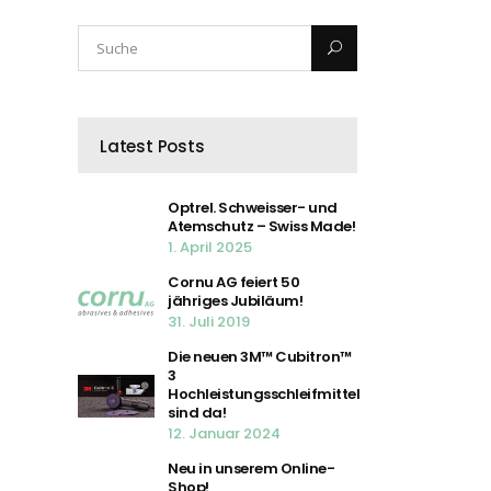
Latest Posts
Optrel. Schweisser- und
Atemschutz – Swiss Made!
1. April 2025
Cornu AG feiert 50
jähriges Jubiläum!
31. Juli 2019
Die neuen 3M™ Cubitron™
3
Hochleistungsschleifmittel
sind da!
12. Januar 2024
Neu in unserem Online-
Shop!