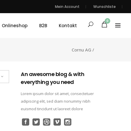
Mein Account
Wunschliste
0
Onlineshop
B2B
Kontakt
Cornu AG
/
An awesome blog & with
everything you need
Lorem ipsum dolor sit amet, consectetuer
adipiscing elit, sed diam nonummy nibh
euismod tincidunt ut laoreet dolore