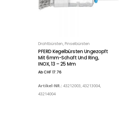
Dieses Produkt weist mehrere Varianten auf. Die Optionen können auf der Produktseite gewählt werden
,
Drahtbürsten
Pinselbürsten
OPTIONS
PFERD Kegelbürsten Ungezopft
Mit 6mm-Schaft Und Ring,
INOX, 13 – 25 Mm
Ab
CHF
17.76
Artikel-NR.:
43212003, 43213004,
43214004