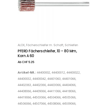
Dieses Produkt weist mehrere Varianten auf. Die Optionen können auf der Produktseite gewählt werden
,
,
ALOX
Fächerschleifer m. Schaft
Schleifen
OPTIONS
PFERD Fächerschleifer, 10 – 80 Mm,
Korn A 60
Ab
CHF
5.25
Artikel-NR.:
44400002, 44400012, 44400022,
44400032, 44400042, 44401063, 44401066,
44402063, 44402066, 44403066, 44404066,
44408066, 44409066, 44411066, 44418066,
44419066, 44503066, 44504066, 44505066,
44506066, 44507066, 44508066, 44509066,