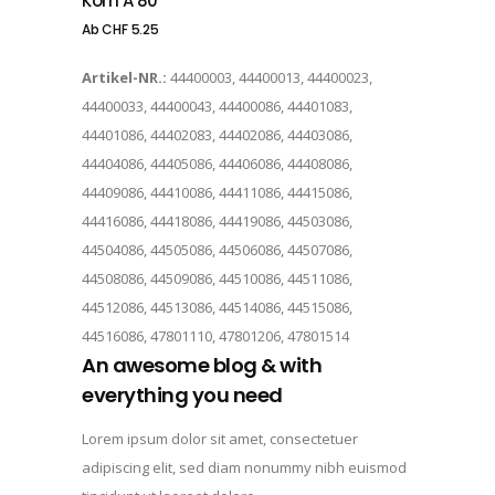
Korn A 80
Ab
CHF
5.25
Artikel-NR.:
44400003, 44400013, 44400023,
44400033, 44400043, 44400086, 44401083,
44401086, 44402083, 44402086, 44403086,
44404086, 44405086, 44406086, 44408086,
44409086, 44410086, 44411086, 44415086,
44416086, 44418086, 44419086, 44503086,
44504086, 44505086, 44506086, 44507086,
44508086, 44509086, 44510086, 44511086,
44512086, 44513086, 44514086, 44515086,
44516086, 47801110, 47801206, 47801514
An awesome blog & with
everything you need
Lorem ipsum dolor sit amet, consectetuer
adipiscing elit, sed diam nonummy nibh euismod