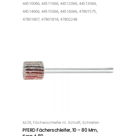
44510066, 44511066, 44512066, 44513066,
44514066, 44515066, 44516066, 47801575,
47801807, 47801818, 47802248
Dieses Produkt weist mehrere Varianten auf. Die Optionen können auf der Produktseite gewählt werden
,
,
ALOX
Fächerschleifer m. Schaft
Schleifen
OPTIONS
PFERD Fächerschleifer, 10 – 80 Mm,