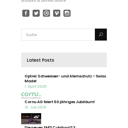
tincidunt ut laoreet dolore
Latest Posts
Optrel. Schweisser- und Atemschutz – Swiss
Made!
1. April 2025
Cornu AG feiert 50 jähriges Jubiläum!
31. Juli 2019
Die neuen 3M™ Cubitron™ 3