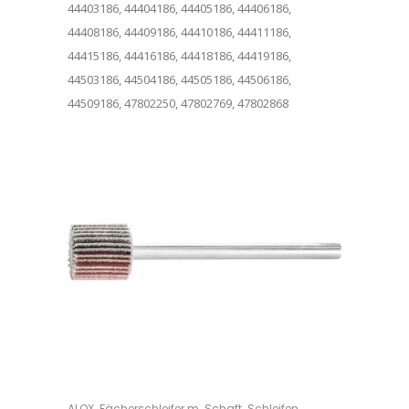
44403186, 44404186, 44405186, 44406186,
44408186, 44409186, 44410186, 44411186,
44415186, 44416186, 44418186, 44419186,
44503186, 44504186, 44505186, 44506186,
44509186, 47802250, 47802769, 47802868
Dieses Produkt weist mehrere Varianten auf. Die Optionen können auf der Produktseite gewählt werden
,
,
ALOX
Fächerschleifer m. Schaft
Schleifen