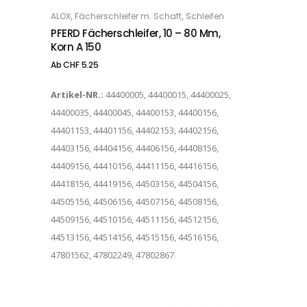
Dieses Produkt weist mehrere Varianten auf. Die Optionen können auf der Produktseite gewählt werden
,
,
ALOX
Fächerschleifer m. Schaft
Schleifen
OPTIONS
PFERD Fächerschleifer, 10 – 80 Mm,
Korn A 150
Ab
CHF
5.25
Artikel-NR.:
44400005, 44400015, 44400025,
44400035, 44400045, 44400153, 44400156,
44401153, 44401156, 44402153, 44402156,
44403156, 44404156, 44406156, 44408156,
44409156, 44410156, 44411156, 44416156,
44418156, 44419156, 44503156, 44504156,
44505156, 44506156, 44507156, 44508156,
44509156, 44510156, 44511156, 44512156,
44513156, 44514156, 44515156, 44516156,
47801562, 47802249, 47802867