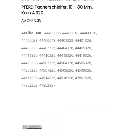
OPTIONS
PFERD Fächerschleifer, 10 – 80 Mm,
Korn A 320
Ab
CHF
5.25
Artikel-NR.:
44400008, 44400018, 44400028,
44400038, 44400048, 44401323, 44401326,
44402323, 44402326, 44404326, 44409326,
44411326, 44416326, 44418326, 44419326,
44480320, 44503326, 44504326, 44505326,
44506326, 44507326, 44508326, 44509326,
44511326, 44514326, 44516326, 47801528,
47802252, 47802857