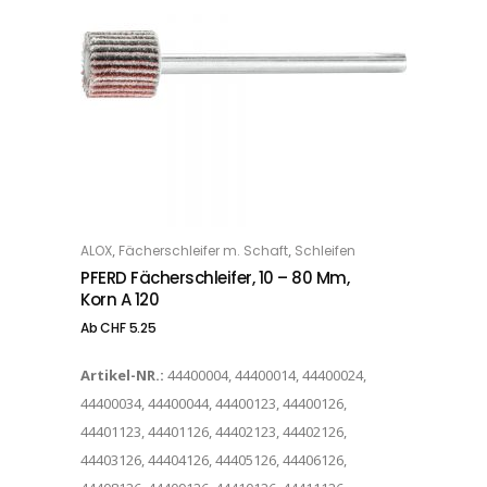
Dieses Produkt weist mehrere Varianten auf. Die Optionen können auf der Produktseite gewählt werden
,
,
ALOX
Fächerschleifer m. Schaft
Schleifen
OPTIONS
PFERD Fächerschleifer, 10 – 80 Mm,
Korn A 120
Ab
CHF
5.25
Artikel-NR.:
44400004, 44400014, 44400024,
44400034, 44400044, 44400123, 44400126,
44401123, 44401126, 44402123, 44402126,
44403126, 44404126, 44405126, 44406126,