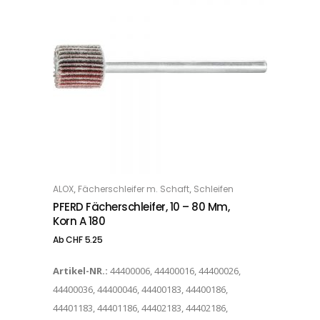
Dieses Produkt weist mehrere Varianten auf. Die Optionen können auf der Produktseite gewählt werden
,
,
ALOX
Fächerschleifer m. Schaft
Schleifen
OPTIONS
PFERD Fächerschleifer, 10 – 80 Mm,
Korn A 180
Ab
CHF
5.25
Artikel-NR.:
44400006, 44400016, 44400026,
44400036, 44400046, 44400183, 44400186,
44401183, 44401186, 44402183, 44402186,