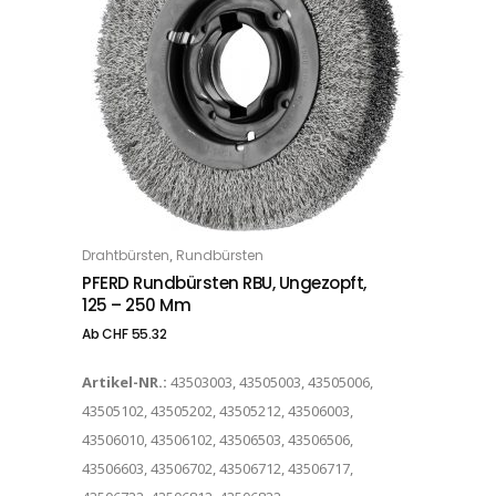
Dieses Produkt weist mehrere Varianten auf. Die Optionen können auf der Produktseite gewählt werden
,
Drahtbürsten
Rundbürsten
OPTIONS
PFERD Rundbürsten RBU, Ungezopft,
125 – 250 Mm
Ab
CHF
55.32
Artikel-NR.:
43503003, 43505003, 43505006,
43505102, 43505202, 43505212, 43506003,
43506010, 43506102, 43506503, 43506506,
43506603, 43506702, 43506712, 43506717,