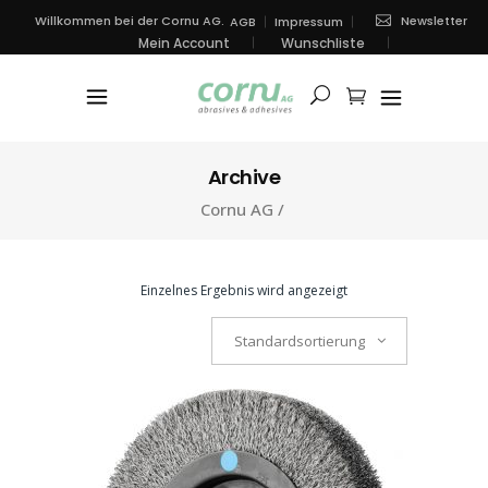
Newsletter
Willkommen bei der Cornu AG.
AGB
Impressum
Mein Account
Wunschliste
Archive
Cornu AG
/
Einzelnes Ergebnis wird angezeigt
Standardsortierung