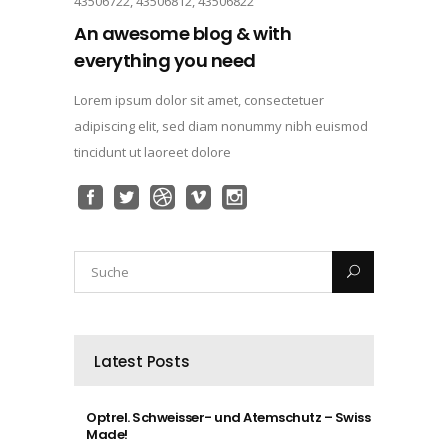
43506722, 43506812, 43506822
An awesome blog & with
everything you need
Lorem ipsum dolor sit amet, consectetuer
adipiscing elit, sed diam nonummy nibh euismod
tincidunt ut laoreet dolore
Latest Posts
Optrel. Schweisser- und Atemschutz – Swiss
Made!