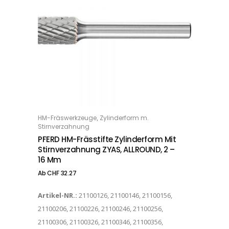
Dieses Produkt weist mehrere Varianten auf. Die Optionen können auf der Produktseite gewählt werden
,
HM-Fräswerkzeuge
Zylinderform m.
OPTIONS
Stirnverzahnung
PFERD HM-Frässtifte Zylinderform Mit
Stirnverzahnung ZYAS, ALLROUND, 2 –
16 Mm
Ab
CHF
32.27
Artikel-NR.:
21100126, 21100146, 21100156,
21100206, 21100226, 21100246, 21100256,
21100306, 21100326, 21100346, 21100356,