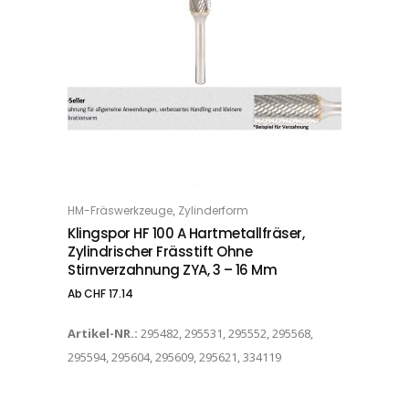
Dieses Produkt weist mehrere Varianten auf. Die Optionen können auf der Produktseite gewählt werden
,
HM-Fräswerkzeuge
Zylinderform
OPTIONS
Klingspor HF 100 A Hartmetallfräser,
Zylindrischer Frässtift Ohne
Stirnverzahnung ZYA, 3 – 16 Mm
Ab
CHF
17.14
Artikel-NR.:
295482, 295531, 295552, 295568,
295594, 295604, 295609, 295621, 334119