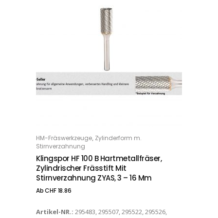
Dieses Produkt weist mehrere Varianten auf. Die Optionen können auf der Produktseite gewählt werden
,
HM-Fräswerkzeuge
Zylinderform m.
OPTIONS
Stirnverzahnung
Klingspor HF 100 B Hartmetallfräser,
Zylindrischer Frässtift Mit
Stirnverzahnung ZYAS, 3 – 16 Mm
Ab
CHF
18.86
Artikel-NR.:
295483, 295507, 295522, 295526,