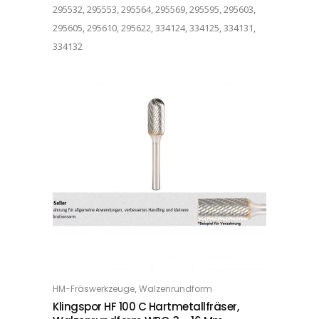
295532, 295553, 295564, 295569, 295595, 295603,
295605, 295610, 295622, 334124, 334125, 334131,
334132
Dieses Produkt weist mehrere Varianten auf. Die Optionen können auf der Produktseite gewählt werden
,
HM-Fräswerkzeuge
Walzenrundform
OPTIONS
Klingspor HF 100 C Hartmetallfräser,