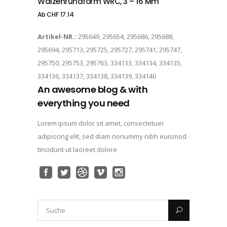
Walzenrundform WRC, 3 – 16 Mm
Ab
CHF
17.14
Artikel-NR.:
295649, 295654, 295686, 295688,
295694, 295713, 295725, 295727, 295741, 295747,
295750, 295753, 295763, 334133, 334134, 334135,
334136, 334137, 334138, 334139, 334140
An awesome blog & with
everything you need
Lorem ipsum dolor sit amet, consectetuer
adipiscing elit, sed diam nonummy nibh euismod
tincidunt ut laoreet dolore