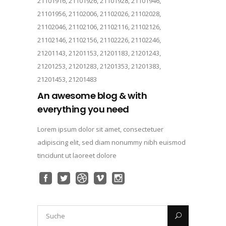
21101916, 21101926, 21101928, 21101946,
21101956, 21102006, 21102026, 21102028,
21102046, 21102106, 21102116, 21102126,
21102146, 21102156, 21102226, 21102246,
21201143, 21201153, 21201183, 21201243,
21201253, 21201283, 21201353, 21201383,
21201453, 21201483
An awesome blog & with
everything you need
Lorem ipsum dolor sit amet, consectetuer
adipiscing elit, sed diam nonummy nibh euismod
tincidunt ut laoreet dolore