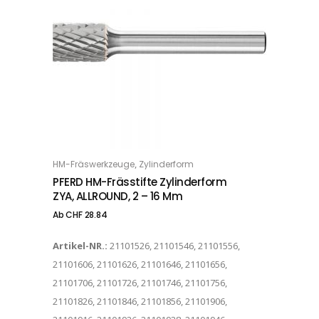
Dieses Produkt weist mehrere Varianten auf. Die Optionen können auf der Produktseite gewählt werden
,
HM-Fräswerkzeuge
Zylinderform
OPTIONS
PFERD HM-Frässtifte Zylinderform
ZYA, ALLROUND, 2 – 16 Mm
Ab
CHF
28.84
Artikel-NR.:
21101526, 21101546, 21101556,
21101606, 21101626, 21101646, 21101656,
21101706, 21101726, 21101746, 21101756,
21101826, 21101846, 21101856, 21101906,