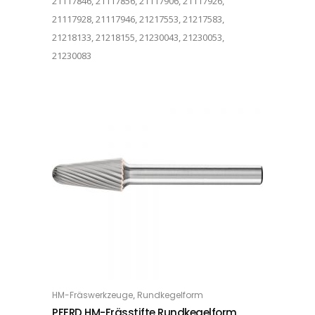
21117846, 21117856, 21117906, 21117926,
21117928, 21117946, 21217553, 21217583,
21218133, 21218155, 21230043, 21230053,
21230083
Dieses Produkt weist mehrere Varianten auf. Die Optionen können auf der Produktseite gewählt werden
,
HM-Fräswerkzeuge
Rundkegelform
OPTIONS
PFERD HM-Frässtifte Rundkegelform