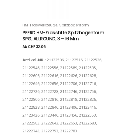
Dieses Produkt weist mehrere Varianten auf. Die Optionen können auf der Produktseite gewählt werden
,
HM-Fräswerkzeuge
Spitzbogenform
OPTIONS
PFERD HM-Frässtifte Spitzbogenform
SPG, ALLROUND, 3 – 16 Mm
Ab
CHF
32.06
Artikel-NR.:
21122506, 21122516, 21122526,
21122546, 21122556, 21122589, 21122595,
21122606, 21122616, 21122626, 21122628,
21122646, 21122656, 21122706, 21122716,
21122726, 21122728, 21122746, 21122756,
21122806, 21122816, 21122818, 21122826,
21122828, 21122846, 21123406, 21123416,
21123426, 21123446, 21123456, 21222553,
21222583, 21222643, 21222653, 21222683,
21222743, 21222753, 21222783