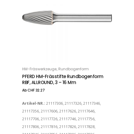
Dieses Produkt weist mehrere Varianten auf. Die Optionen können auf der Produktseite gewählt werden
,
HM-Fräswerkzeuge
Rundbogenform
OPTIONS
PFERD HM-Frässtifte Rundbogenform
RBF, ALLROUND, 3 – 16 Mm
Ab
CHF
32.27
Artikel-NR.:
21117306, 21117326, 21117346,
21117356, 21117606, 21117626, 21117646,
21117706, 21117726, 21117746, 21117756,
21117806, 21117816, 21117826, 21117828,