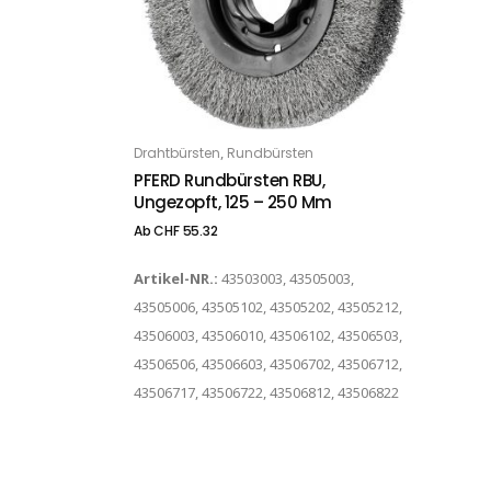
Dieses Produkt weist mehrere Varianten auf. Die Optionen können auf der Produktseite gewählt werden
,
Drahtbürsten
Rundbürsten
OPTIONS
PFERD Rundbürsten RBU,
Ungezopft, 125 – 250 Mm
Ab
CHF
55.32
Artikel-NR.:
43503003, 43505003,
43505006, 43505102, 43505202, 43505212,
43506003, 43506010, 43506102, 43506503,
43506506, 43506603, 43506702, 43506712,
43506717, 43506722, 43506812, 43506822