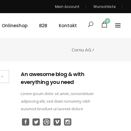
Mein Account
Wunschliste
0
Onlineshop
B2B
Kontakt
Cornu AG
/
An awesome blog & with
everything you need
Lorem ipsum dolor sit amet, consectetuer
adipiscing elit, sed diam nonummy nibh
euismod tincidunt ut laoreet dolore