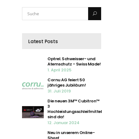
Latest Posts
Optrel. Schweisser- und
Atemschutz – Swiss Made!
1. April 2025
Cornu AG feiert 50
jähriges Jubiläum!
31. Juli 2019
Die neuen 3M™ Cubitron™
3
Hochleistungsschleifmittel
sind da!
12. Januar 2024
Neu in unserem Online-
Shop!