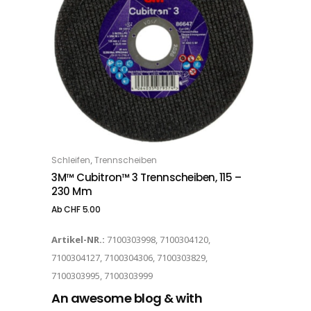
Dieses Produkt weist mehrere Varianten auf. Die Optionen können auf der Produktseite gewählt werden
,
Schleifen
Trennscheiben
OPTIONS
3M™ Cubitron™ 3 Trennscheiben, 115 –
230 Mm
Ab
CHF
5.00
Artikel-NR.:
7100303998, 7100304120,
7100304127, 7100304306, 7100303829,
7100303995, 7100303999
An awesome blog & with