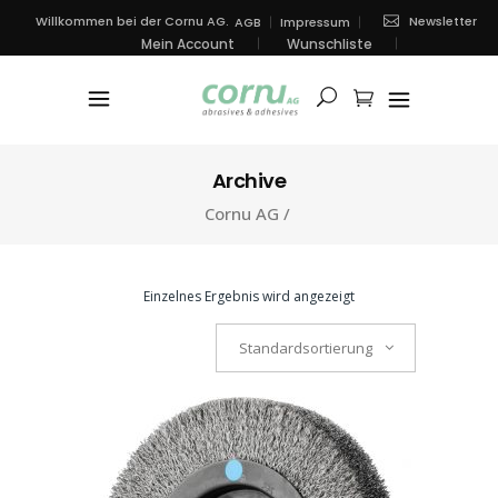
Newsletter
Willkommen bei der Cornu AG.
AGB
Impressum
Mein Account
Wunschliste
Archive
Cornu AG
/
Einzelnes Ergebnis wird angezeigt
Standardsortierung