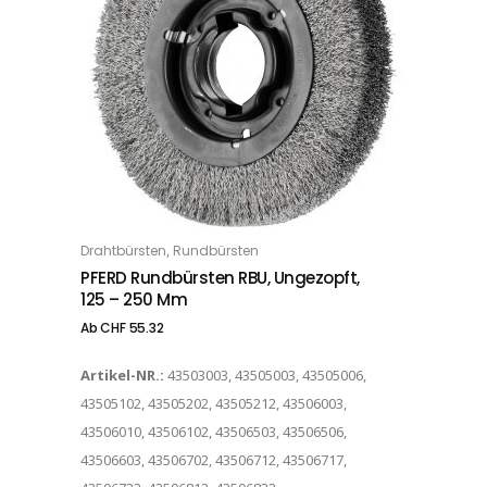
Dieses Produkt weist mehrere Varianten auf. Die Optionen können auf der Produktseite gewählt werden
,
Drahtbürsten
Rundbürsten
OPTIONS
PFERD Rundbürsten RBU, Ungezopft,
125 – 250 Mm
Ab
CHF
55.32
Artikel-NR.:
43503003, 43505003, 43505006,
43505102, 43505202, 43505212, 43506003,
43506010, 43506102, 43506503, 43506506,
43506603, 43506702, 43506712, 43506717,