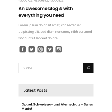
43506722, 43506812, 43506822
An awesome blog & with
everything you need
Lorem ipsum dolor sit amet, consectetuer
adipiscing elit, sed diam nonummy nibh euismod
tincidunt ut laoreet dolore
Latest Posts
Optrel. Schweisser- und Atemschutz – Swiss
Made!