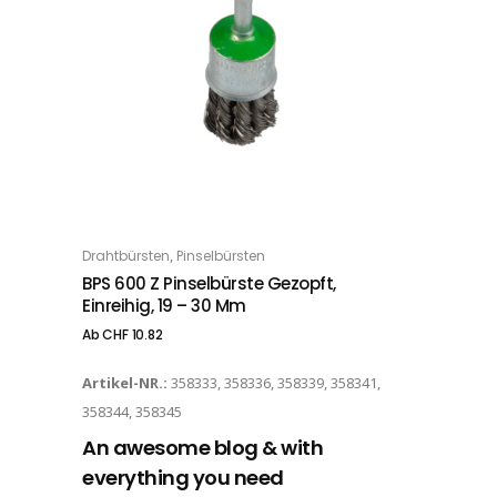
Dieses Produkt weist mehrere Varianten auf. Die Optionen können auf der Produktseite gewählt werden
,
Drahtbürsten
Pinselbürsten
OPTIONS
BPS 600 Z Pinselbürste Gezopft,
Einreihig, 19 – 30 Mm
Ab
CHF
10.82
Artikel-NR.:
358333, 358336, 358339, 358341,
358344, 358345
An awesome blog & with
everything you need