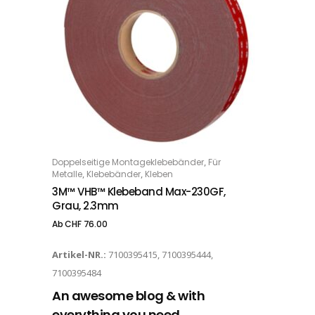
Dieses Produkt weist mehrere Varianten auf. Die Optionen können auf der Produktseite gewählt werden
,
Doppelseitige Montageklebebänder
Für
OPTIONS
,
,
Metalle
Klebebänder
Kleben
3M™ VHB™ Klebeband Max-230GF,
Grau, 2.3mm
Ab
CHF
76.00
Artikel-NR.:
7100395415, 7100395444,
7100395484
An awesome blog & with
everything you need