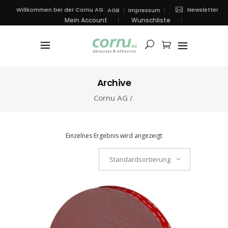
Newsletter
Willkommen bei der Cornu AG.
AGB
Impressum
Mein Account
Wunschliste
Archive
Cornu AG
/
Einzelnes Ergebnis wird angezeigt
Standardsortierung