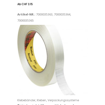
Ab
CHF
3.15
Artikel-NR.:
7000035363, 7000035364,
7000035365
Dieses Produkt weist mehrere Varianten auf. Die Optionen können auf der Produktseite gewählt werden
,
,
Klebebänder
Kleben
Verpackungssysteme
OPTIONS