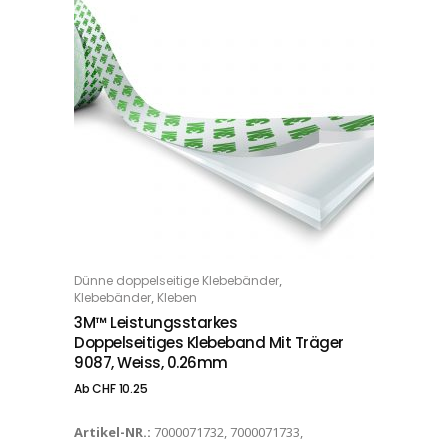
Dieses Produkt weist mehrere Varianten auf. Die Optionen können auf der Produktseite gewählt werden
,
Dünne doppelseitige Klebebänder
OPTIONS
,
Klebebänder
Kleben
3M™ Leistungsstarkes
Doppelseitiges Klebeband Mit Träger
9087, Weiss, 0.26mm
Ab
CHF
10.25
Artikel-NR.:
7000071732, 7000071733,