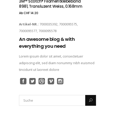
3M™ Scotch® Filamentklebeband
8981, Transluzent Weiss, 0.168mm
Ab
CHF
14.20
Artikel-NR.:
7000035392, 7000095575,
7000095577, 7000095578
An awesome blog & with
everything you need
Lorem ipsum dolor sit amet, consectetuer
adipiscing elit, sed diam nonummy nibh euismod
tincidunt ut laoreet dolore