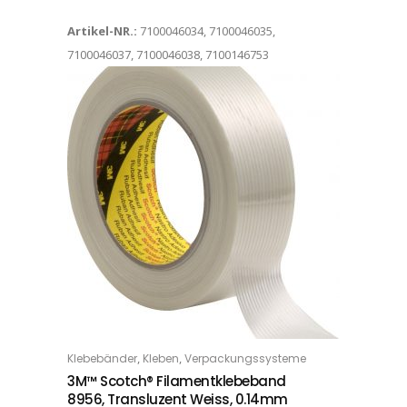
Artikel-NR.:
7100046034, 7100046035,
7100046037, 7100046038, 7100146753
Dieses Produkt weist mehrere Varianten auf. Die Optionen können auf der Produktseite gewählt werden
,
,
Klebebänder
Kleben
Verpackungssysteme
OPTIONS
3M™ Scotch® Filamentklebeband
8956, Transluzent Weiss, 0.14mm