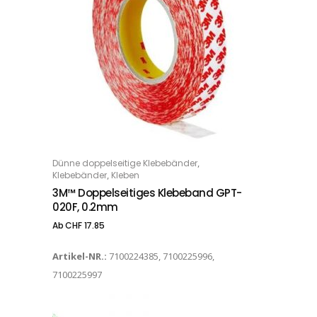
Dieses Produkt weist mehrere Varianten auf. Die Optionen können auf der Produktseite gewählt werden
,
Dünne doppelseitige Klebebänder
OPTIONS
,
Klebebänder
Kleben
3M™ Doppelseitiges Klebeband GPT-
020F, 0.2mm
Ab
CHF
17.85
Artikel-NR.:
7100224385, 7100225996,
7100225997