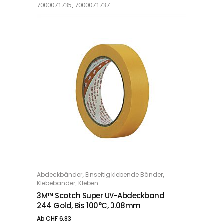
7000071735, 7000071737
Dieses Produkt weist mehrere Varianten auf. Die Optionen können auf der Produktseite gewählt werden
,
,
Abdeckbänder
Einseitig klebende Bänder
OPTIONS
,
Klebebänder
Kleben
3M™ Scotch Super UV-Abdeckband
244 Gold, Bis 100°C, 0.08mm
Ab
CHF
6.83