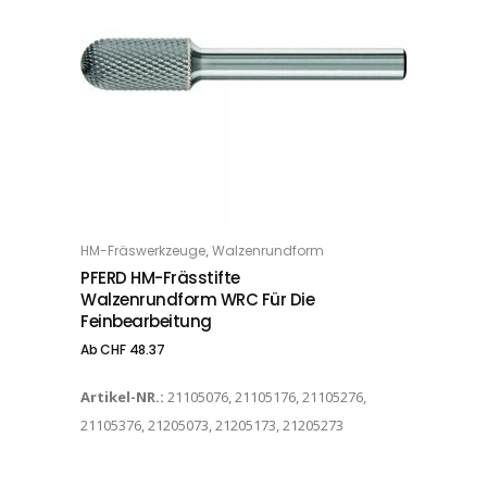
Dieses Produkt weist mehrere Varianten auf. Die Optionen können auf der Produktseite gewählt werden
,
HM-Fräswerkzeuge
Walzenrundform
OPTIONS
PFERD HM-Frässtifte
Walzenrundform WRC Für Die
Feinbearbeitung
Ab
CHF
48.37
Artikel-NR.:
21105076, 21105176, 21105276,
21105376, 21205073, 21205173, 21205273