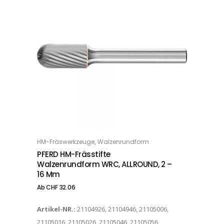
Dieses Produkt weist mehrere Varianten auf. Die Optionen können auf der Produktseite gewählt werden
,
HM-Fräswerkzeuge
Walzenrundform
OPTIONS
PFERD HM-Frässtifte
Walzenrundform WRC, ALLROUND, 2 –
16 Mm
Ab
CHF
32.06
Artikel-NR.:
21104926, 21104946, 21105006,
21105016, 21105026, 21105046, 21105056,