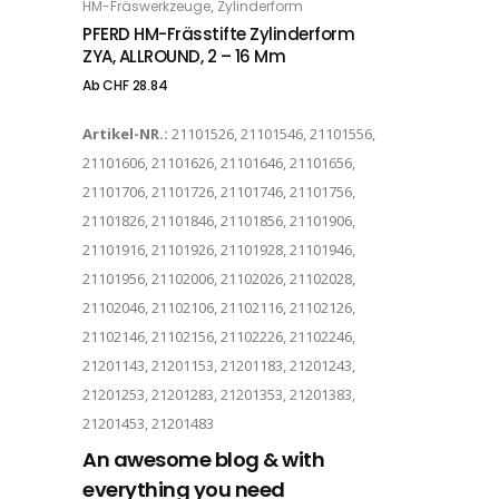
,
HM-Fräswerkzeuge
Zylinderform
OPTIONS
PFERD HM-Frässtifte Zylinderform
ZYA, ALLROUND, 2 – 16 Mm
Ab
CHF
28.84
Artikel-NR.:
21101526, 21101546, 21101556,
21101606, 21101626, 21101646, 21101656,
21101706, 21101726, 21101746, 21101756,
21101826, 21101846, 21101856, 21101906,
21101916, 21101926, 21101928, 21101946,
21101956, 21102006, 21102026, 21102028,
21102046, 21102106, 21102116, 21102126,
21102146, 21102156, 21102226, 21102246,
21201143, 21201153, 21201183, 21201243,
21201253, 21201283, 21201353, 21201383,
21201453, 21201483
An awesome blog & with
everything you need