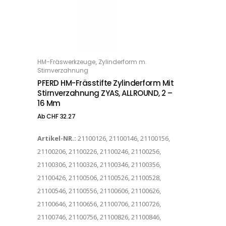
Dieses Produkt weist mehrere Varianten auf. Die Optionen können auf der Produktseite gewählt werden
,
HM-Fräswerkzeuge
Zylinderform m.
OPTIONS
Stirnverzahnung
PFERD HM-Frässtifte Zylinderform Mit
Stirnverzahnung ZYAS, ALLROUND, 2 –
16 Mm
Ab
CHF
32.27
Artikel-NR.:
21100126, 21100146, 21100156,
21100206, 21100226, 21100246, 21100256,
21100306, 21100326, 21100346, 21100356,
21100426, 21100506, 21100526, 21100528,
21100546, 21100556, 21100606, 21100626,
21100646, 21100656, 21100706, 21100726,
21100746, 21100756, 21100826, 21100846,