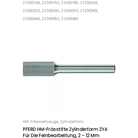
21200143, 21200153, 21200183, 21200243,
21200253, 21200283, 21200353, 21200383,
21200443, 21200453, 21200483
Dieses Produkt weist mehrere Varianten auf. Die Optionen können auf der Produktseite gewählt werden
,
HM-Fräswerkzeuge
Zylinderform
OPTIONS
PFERD HM-Frässtifte Zylinderform ZYA
Für Die Feinbearbeitung, 2 – 12 Mm