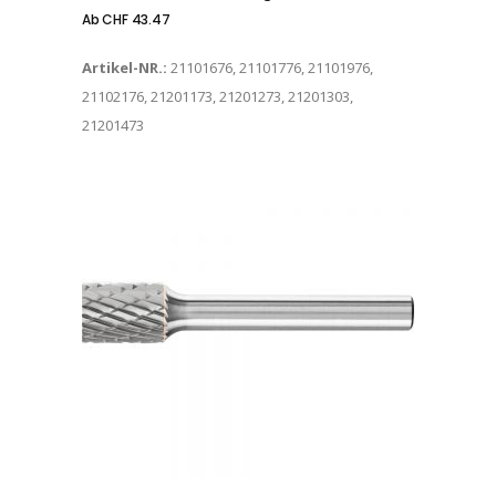
Ab
CHF
43.47
Artikel-NR.:
21101676, 21101776, 21101976,
21102176, 21201173, 21201273, 21201303,
21201473
Dieses Produkt weist mehrere Varianten auf. Die Optionen können auf der Produktseite gewählt werden