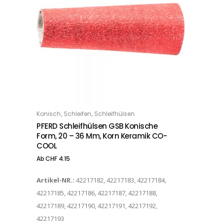
Dieses Produkt weist mehrere Varianten auf. Die Optionen können auf der Produktseite gewählt werden
,
,
Konisch
Schleifen
Schleifhülsen
OPTIONS
PFERD Schleifhülsen GSB Konische
Form, 20 – 36 Mm, Korn Keramik CO-
COOL
Ab
CHF
4.15
Artikel-NR.:
42217182, 42217183, 42217184,
42217185, 42217186, 42217187, 42217188,
42217189, 42217190, 42217191, 42217192,
42217193