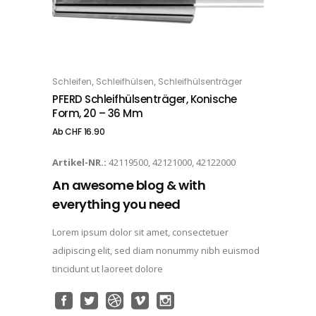
Dieses Produkt weist mehrere Varianten auf. Die Optionen können auf der Produktseite gewählt werden
,
,
Schleifen
Schleifhülsen
Schleifhülsenträger
OPTIONS
PFERD Schleifhülsenträger, Konische
Form, 20 – 36 Mm
Ab
CHF
16.90
Artikel-NR.:
42119500, 42121000, 42122000
An awesome blog & with
everything you need
Lorem ipsum dolor sit amet, consectetuer
adipiscing elit, sed diam nonummy nibh euismod
tincidunt ut laoreet dolore