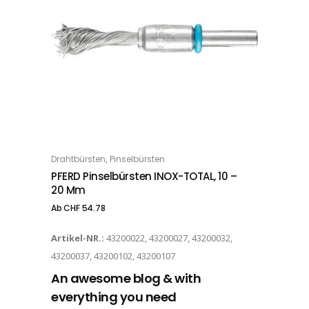
Dieses Produkt weist mehrere Varianten auf. Die Optionen können auf der Produktseite gewählt werden
,
Drahtbürsten
Pinselbürsten
OPTIONS
PFERD Pinselbürsten INOX-TOTAL, 10 –
20 Mm
Ab
CHF
54.78
Artikel-NR.:
43200022, 43200027, 43200032,
43200037, 43200102, 43200107
An awesome blog & with
everything you need