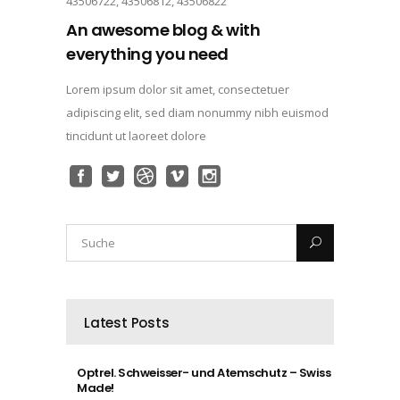
43506722, 43506812, 43506822
An awesome blog & with
everything you need
Lorem ipsum dolor sit amet, consectetuer
adipiscing elit, sed diam nonummy nibh euismod
tincidunt ut laoreet dolore
Latest Posts
Optrel. Schweisser- und Atemschutz – Swiss
Made!