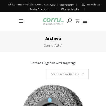
Newsletter
Willkommen bei der Cornu AG.
AGB
Impressum
Mein Account
Wunschliste
Archive
Cornu AG
/
Einzelnes Ergebnis wird angezeigt
Standardsortierung