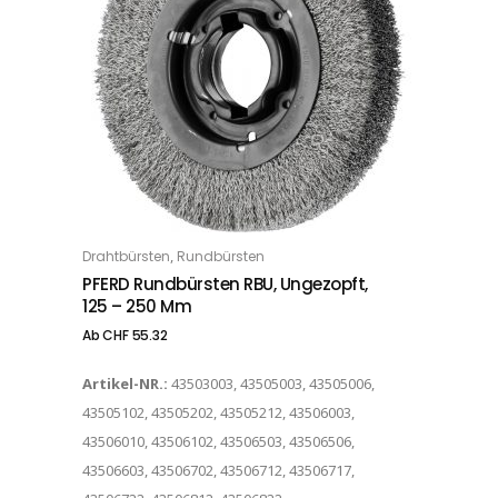
Dieses Produkt weist mehrere Varianten auf. Die Optionen können auf der Produktseite gewählt werden
,
Drahtbürsten
Rundbürsten
OPTIONS
PFERD Rundbürsten RBU, Ungezopft,
125 – 250 Mm
Ab
CHF
55.32
Artikel-NR.:
43503003, 43505003, 43505006,
43505102, 43505202, 43505212, 43506003,
43506010, 43506102, 43506503, 43506506,
43506603, 43506702, 43506712, 43506717,