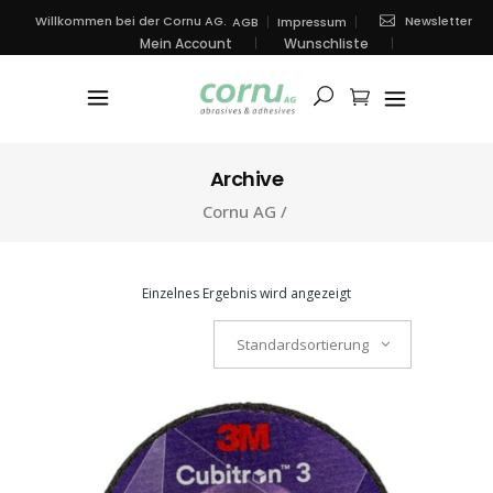
Newsletter
Willkommen bei der Cornu AG.
AGB
Impressum
Mein Account
Wunschliste
Archive
Cornu AG
/
Einzelnes Ergebnis wird angezeigt
Standardsortierung