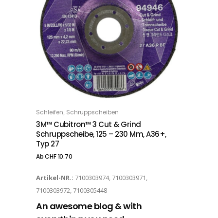
Dieses Produkt weist mehrere Varianten auf. Die Optionen können auf der Produktseite gewählt werden
,
Schleifen
Schruppscheiben
OPTIONS
3M™ Cubitron™ 3 Cut & Grind
Schruppscheibe, 125 – 230 Mm, A36+,
Typ 27
Ab
CHF
10.70
Artikel-NR.:
7100303974, 7100303971,
7100303972, 7100305448
An awesome blog & with