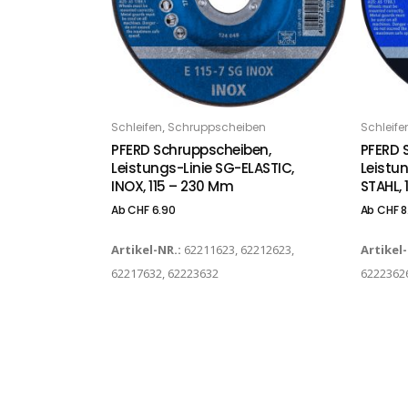
Dieses Produkt weist mehrere Varianten auf. Die Optionen können auf der Produktseite gewählt werden
Dieses Produkt weist mehrere Varianten auf. Die Optionen können auf der Produktseite gewählt werden
,
Schleifen
Schruppscheiben
Schleife
OPTIONS
O
PFERD Schruppscheiben,
PFERD 
Leistungs-Linie SG-ELASTIC,
Leistun
INOX, 115 – 230 Mm
STAHL,
Ab
CHF
6.90
Ab
CHF
8
Artikel-NR.:
62211623, 62212623,
Artikel
62217632, 62223632
6222362