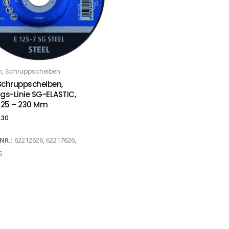
,
n
Schruppscheiben
PTIONS
Schruppscheiben,
gs-Linie SG-ELASTIC,
 125 – 230 Mm
.30
-NR.:
62212626, 62217626,
6