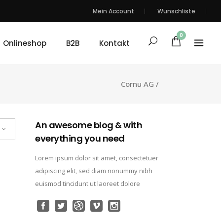
Mein Account
Wunschliste
0
Onlineshop
B2B
Kontakt
Cornu AG
/
An awesome blog & with
everything you need
Lorem ipsum dolor sit amet, consectetuer
adipiscing elit, sed diam nonummy nibh
euismod tincidunt ut laoreet dolore