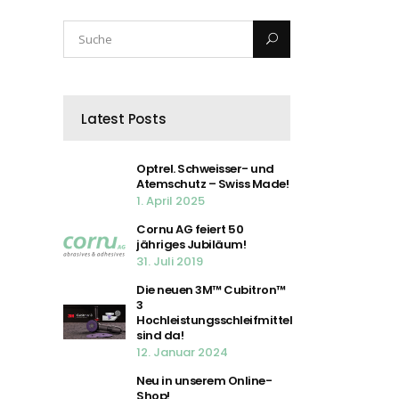
Latest Posts
Optrel. Schweisser- und
Atemschutz – Swiss Made!
1. April 2025
Cornu AG feiert 50
jähriges Jubiläum!
31. Juli 2019
Die neuen 3M™ Cubitron™
3
Hochleistungsschleifmittel
sind da!
12. Januar 2024
Neu in unserem Online-
Shop!