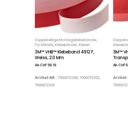
Dieses Produkt weist mehrere Varianten auf. Die Optionen können auf der Produktseite gewählt werden
Dieses Produkt weist mehrere Varianten auf. Die Optionen können auf der Produktseite gewählt werden
,
Doppelseitige Montageklebebänder
Doppels
OPTIONS
O
,
,
Für Metalle
Klebebänder
Kleben
Klebebä
3M™ VHB™ Klebeband 4912 F,
3M™ VH
Weiss, 2.0 Mm
Transp
Ab
CHF
56.19
Ab
CHF
5
Artikel-NR.:
7000072300, 7000072302,
Artikel
7000072303
7000072