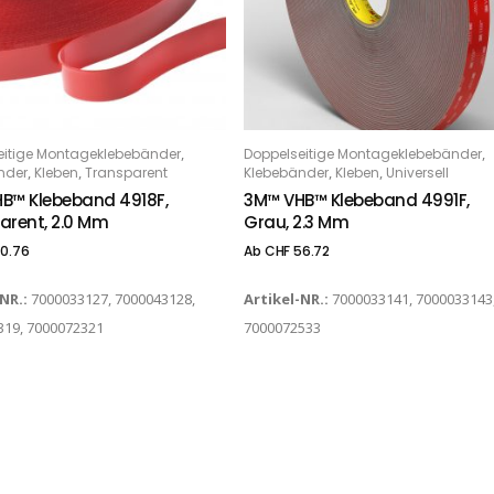
Dieses Produkt weist mehrere Varianten auf. Die Optionen können auf der Produktseite gewählt werden
,
,
eitige Montageklebebänder
Doppelseitige Montageklebebänder
PTIONS
OPTIONS
,
,
,
,
nder
Kleben
Transparent
Klebebänder
Kleben
Universell
B™ Klebeband 4918F,
3M™ VHB™ Klebeband 4991F,
arent, 2.0 Mm
Grau, 2.3 Mm
0.76
Ab
CHF
56.72
-NR.:
7000033127, 7000043128,
Artikel-NR.:
7000033141, 7000033143
319, 7000072321
7000072533