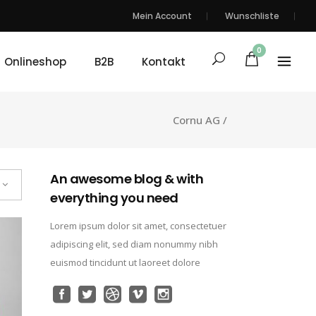
Mein Account
Wunschliste
0
Onlineshop
B2B
Kontakt
Cornu AG
/
An awesome blog & with
everything you need
Lorem ipsum dolor sit amet, consectetuer
adipiscing elit, sed diam nonummy nibh
euismod tincidunt ut laoreet dolore