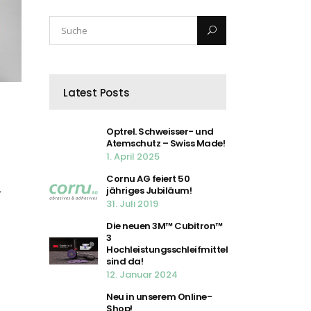
Latest Posts
Optrel. Schweisser- und
Atemschutz – Swiss Made!
1. April 2025
Cornu AG feiert 50
,
jähriges Jubiläum!
31. Juli 2019
Die neuen 3M™ Cubitron™
3
Hochleistungsschleifmittel
sind da!
12. Januar 2024
Neu in unserem Online-
Shop!