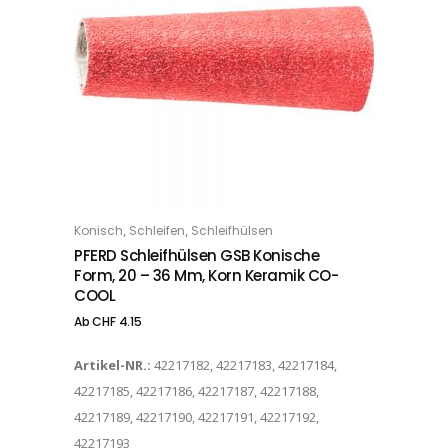
Dieses Produkt weist mehrere Varianten auf. Die Optionen können auf der Produktseite gewählt werden
,
,
Konisch
Schleifen
Schleifhülsen
OPTIONS
PFERD Schleifhülsen GSB Konische
Form, 20 – 36 Mm, Korn Keramik CO-
COOL
Ab
CHF
4.15
Artikel-NR.:
42217182, 42217183, 42217184,
42217185, 42217186, 42217187, 42217188,
42217189, 42217190, 42217191, 42217192,
42217193