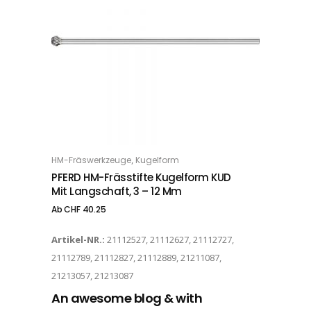
Dieses Produkt weist mehrere Varianten auf. Die Optionen können auf der Produktseite gewählt werden
,
HM-Fräswerkzeuge
Kugelform
OPTIONS
PFERD HM-Frässtifte Kugelform KUD
Mit Langschaft, 3 – 12 Mm
Ab
CHF
40.25
Artikel-NR.:
21112527, 21112627, 21112727,
21112789, 21112827, 21112889, 21211087,
21213057, 21213087
An awesome blog & with