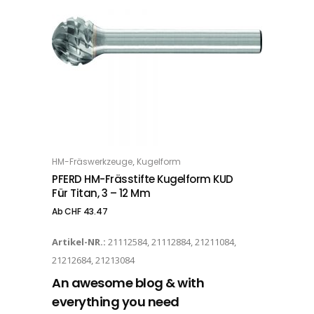
Dieses Produkt weist mehrere Varianten auf. Die Optionen können auf der Produktseite gewählt werden
,
HM-Fräswerkzeuge
Kugelform
OPTIONS
PFERD HM-Frässtifte Kugelform KUD
Für Titan, 3 – 12 Mm
Ab
CHF
43.47
Artikel-NR.:
21112584, 21112884, 21211084,
21212684, 21213084
An awesome blog & with
everything you need