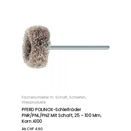
Dieses Produkt weist mehrere Varianten auf. Die Optionen können auf der Produktseite gewählt werden
,
,
Fächerschleifer m. Schaft
Schleifen
OPTIONS
Vliesprodukte
PFERD POLINOX-Schleifräder
PNR/PNL/PNZ Mit Schaft, 25 – 100 Mm,
Korn A100
Ab
CHF
4.60