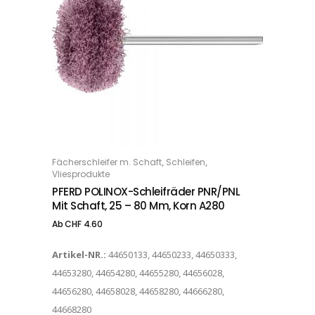
Dieses Produkt weist mehrere Varianten auf. Die Optionen können auf der Produktseite gewählt werden
,
,
Fächerschleifer m. Schaft
Schleifen
OPTIONS
Vliesprodukte
PFERD POLINOX-Schleifräder PNR/PNL
Mit Schaft, 25 – 80 Mm, Korn A280
Ab
CHF
4.60
Artikel-NR.:
44650133, 44650233, 44650333,
44653280, 44654280, 44655280, 44656028,
44656280, 44658028, 44658280, 44666280,
44668280