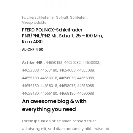
Dieses Produkt weist mehrere Varianten auf. Die Optionen können auf der Produktseite gewählt werden
,
,
Fächerschleifer m. Schaft
Schleifen
OPTIONS
Vliesprodukte
PFERD POLINOX-Schleifräder
PNR/PNL/PNZ Mit Schaft, 25 – 100 Mm,
Korn A180
Ab
CHF
4.60
Artikel-NR.:
44650132, 44650232, 44650332,
44653088, 44653180, 44654088, 44655088,
44655180, 44656018, 44656038, 44656088,
44656180, 44658018, 44658038, 44658088,
44658180, 44666180, 44668180, 44690088
An awesome blog & with
everything you need
Lorem ipsum dolor sit amet, consectetuer
adipiscing elit, sed diam nonummy nibh euismod