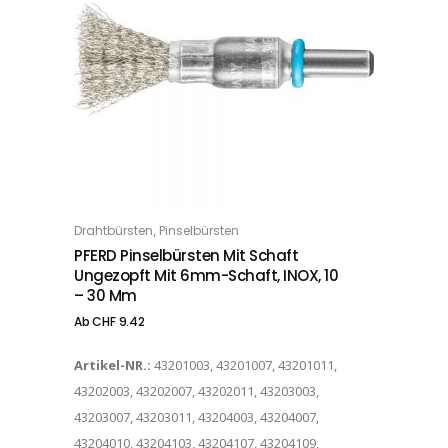
Dieses Produkt weist mehrere Varianten auf. Die Optionen können auf der Produktseite gewählt werden
,
Drahtbürsten
Pinselbürsten
OPTIONS
PFERD Pinselbürsten Mit Schaft
Ungezopft Mit 6mm-Schaft, INOX, 10
– 30 Mm
Ab
CHF
9.42
Artikel-NR.:
43201003, 43201007, 43201011,
43202003, 43202007, 43202011, 43203003,
43203007, 43203011, 43204003, 43204007,
43204010, 43204103, 43204107, 43204109,