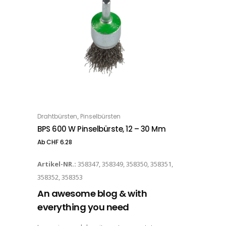
Dieses Produkt weist mehrere Varianten auf. Die Optionen können auf der Produktseite gewählt werden
,
Drahtbürsten
Pinselbürsten
OPTIONS
BPS 600 W Pinselbürste, 12 – 30 Mm
Ab
CHF
6.28
Artikel-NR.:
358347, 358349, 358350, 358351,
358352, 358353
An awesome blog & with
everything you need