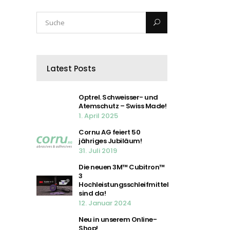
Latest Posts
Optrel. Schweisser- und
Atemschutz – Swiss Made!
1. April 2025
Cornu AG feiert 50
jähriges Jubiläum!
31. Juli 2019
Die neuen 3M™ Cubitron™
3
Hochleistungsschleifmittel
sind da!
12. Januar 2024
Neu in unserem Online-
Shop!