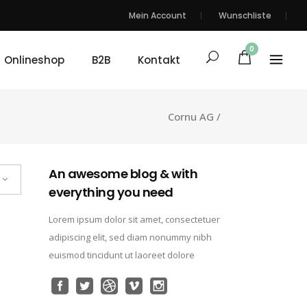
Mein Account
Wunschliste
0
Onlineshop
B2B
Kontakt
Cornu AG
/
An awesome blog & with
everything you need
Lorem ipsum dolor sit amet, consectetuer
adipiscing elit, sed diam nonummy nibh
euismod tincidunt ut laoreet dolore