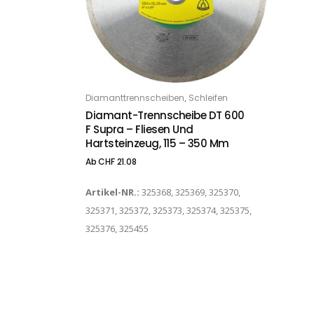
Dieses Produkt weist mehrere Varianten auf. Die Optionen können auf der Produktseite gewählt werden
,
Diamanttrennscheiben
Schleifen
OPTIONS
Diamant-Trennscheibe DT 600
F Supra – Fliesen Und
Hartsteinzeug, 115 – 350 Mm
Ab
CHF
21.08
Artikel-NR.:
325368, 325369, 325370,
325371, 325372, 325373, 325374, 325375,
325376, 325455