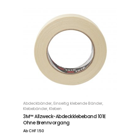
Dieses Produkt weist mehrere Varianten auf. Die Optionen können auf der Produktseite gewählt werden
,
,
Abdeckbänder
Einseitig klebende Bänder
OPTIONS
,
Klebebänder
Kleben
3M™ Allzweck-Abdeckklebeband 101E
Ohne Brennvorgang
Ab
CHF
1.50