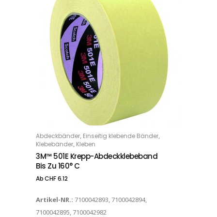
Dieses Produkt weist mehrere Varianten auf. Die Optionen können auf der Produktseite gewählt werden
,
,
Abdeckbänder
Einseitig klebende Bänder
OPTIONS
,
Klebebänder
Kleben
3M™ 501E Krepp-Abdeckklebeband
Bis Zu 160° C
Ab
CHF
6.12
Artikel-NR.:
7100042893, 7100042894,
7100042895, 7100042982