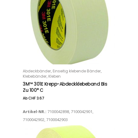
Dieses Produkt weist mehrere Varianten auf. Die Optionen können auf der Produktseite gewählt werden
,
,
Abdeckbänder
Einseitig klebende Bänder
OPTIONS
,
Klebebänder
Kleben
3M™ 301E Krepp-Abdeckklebeband Bis
Zu 100° C
Ab
CHF
3.67
Artikel-NR.:
7100042898, 7100042901,
7100042902, 7100042903