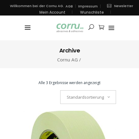
Newsletter
Willkommen bei der Cornu AG.
AGB
Impressum
Mein Account
Wunschliste
Archive
Cornu AG
/
Alle 3 Ergebnisse werden angezeigt
Standardsortierung