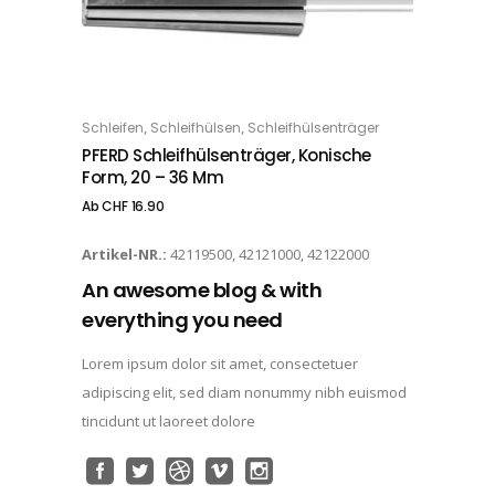
Dieses Produkt weist mehrere Varianten auf. Die Optionen können auf der Produktseite gewählt werden
,
,
Schleifen
Schleifhülsen
Schleifhülsenträger
OPTIONS
PFERD Schleifhülsenträger, Konische
Form, 20 – 36 Mm
Ab
CHF
16.90
Artikel-NR.:
42119500, 42121000, 42122000
An awesome blog & with
everything you need
Lorem ipsum dolor sit amet, consectetuer
adipiscing elit, sed diam nonummy nibh euismod
tincidunt ut laoreet dolore