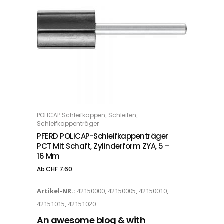
Dieses Produkt weist mehrere Varianten auf. Die Optionen können auf der Produktseite gewählt werden
,
,
POLICAP Schleifkappen
Schleifen
OPTIONS
Schleifkappenträger
PFERD POLICAP-Schleifkappenträger
PCT Mit Schaft, Zylinderform ZYA, 5 –
16 Mm
Ab
CHF
7.60
Artikel-NR.:
42150000, 42150005, 42150010,
42151015, 42151020
An awesome blog & with